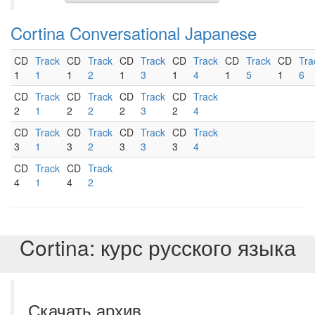
Cortina Conversational Japanese
CD
Track
CD
Track
CD
Track
CD
Track
CD
Track
CD
Tra
1
1
1
2
1
3
1
4
1
5
1
6
CD
Track
CD
Track
CD
Track
CD
Track
2
1
2
2
2
3
2
4
CD
Track
CD
Track
CD
Track
CD
Track
3
1
3
2
3
3
3
4
CD
Track
CD
Track
4
1
4
2
Cortina: курс русского языка
Скачать aрхив