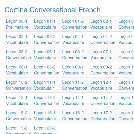
Cortina Conversational French
Leçon 00-1
Leçon 01-1
Leçon 01-2
Leçon 02-1
Leçon 0
Preliminaire
Vocabulaire
Conversation
Vocabulaire
Convers
Leçon 03-1
Leçon 03-2
Leçon 04-1
Leçon 04-2
Leçon 0
Vocabulaire
Conversation
Vocabulaire
Conversation
Vocabul
Leçon 05-2
Leçon 06-1
Leçon 06-2
Leçon 07-1
Leçon 0
Conversation
Vocabulaire
Conversation
Vocabulaire
Convers
Leçon 08-1
Leçon 08-2
Leçon 09-1
Leçon 09-2
Leçon 1
Vocabulaire
Conversation
Vocabulaire
Conversation
Vocabul
Leçon 10-2
Leçon 11-1
Leçon 11-2
Leçon 12-1
Leçon 1
Conversation
Vocabulair
Conversation
Vocabulaire
Convers
Leçon 13-1
Leçon 13-2
Leçon 14-1
Leçon 14-2
Leçon 1
Vocabulaire
Conversation
Vocabulaire
Conversation
Vocabul
Leçon 15-2
Leçon 16-1
Leçon 16-2
Leçon 17-2
Leçon 1
Conversation
Vocabulaire
Conversation
Conversation
Convers
Leçon 19-2
Leçon 20-2
Conversation
Conversatio