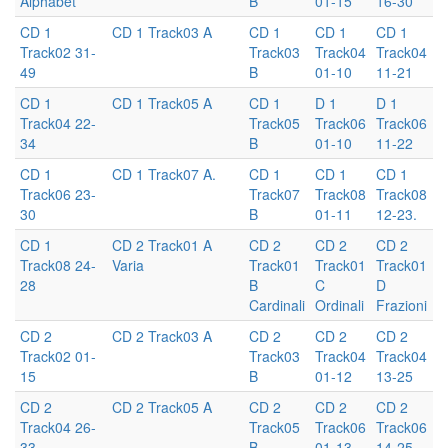
Alphabet
B
01-15
16-30
CD 1
CD 1 Track03 A
CD 1
CD 1
CD 1
Track02 31-
Track03
Track04
Track04
49
B
01-10
11-21
CD 1
CD 1 Track05 A
CD 1
D 1
D 1
Track04 22-
Track05
Track06
Track06
34
B
01-10
11-22
CD 1
CD 1 Track07 A.
CD 1
CD 1
CD 1
Track06 23-
Track07
Track08
Track08
30
B
01-11
12-23.
CD 1
CD 2 Track01 A
CD 2
CD 2
CD 2
Track08 24-
Varia
Track01
Track01
Track01
28
B
C
D
Cardinali
Ordinali
Frazioni
CD 2
CD 2 Track03 A
CD 2
CD 2
CD 2
Track02 01-
Track03
Track04
Track04
15
B
01-12
13-25
CD 2
CD 2 Track05 A
CD 2
CD 2
CD 2
Track04 26-
Track05
Track06
Track06
33
B
01-13
14-25