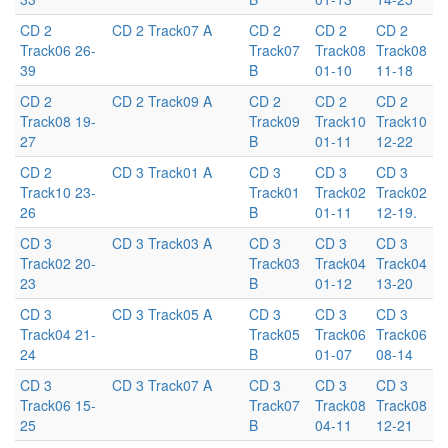
CD 2
CD 2 Track07 A
CD 2
CD 2
CD 2
Track06 26-
Track07
Track08
Track08
39
B
01-10
11-18
CD 2
CD 2 Track09 A
CD 2
CD 2
CD 2
Track08 19-
Track09
Track10
Track10
27
B
01-11
12-22
CD 2
CD 3 Track01 A
CD 3
CD 3
CD 3
Track10 23-
Track01
Track02
Track02
26
B
01-11
12-19.
CD 3
CD 3 Track03 A
CD 3
CD 3
CD 3
Track02 20-
Track03
Track04
Track04
23
B
01-12
13-20
CD 3
CD 3 Track05 A
CD 3
CD 3
CD 3
Track04 21-
Track05
Track06
Track06
24
B
01-07
08-14
CD 3
CD 3 Track07 A
CD 3
CD 3
CD 3
Track06 15-
Track07
Track08
Track08
25
B
04-11
12-21