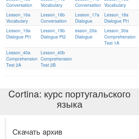
Conversation
Vocabulary
Conversation
Vocabulary
Lesson_16a
Lesson_16b
Lesson_17a
Lesson_18a
Vocabulary
Conversation
Dialogue
Dialogue Pt1
Lesson_19a
Lesson_19b
esson_20a
Lesson_30a
Dialogue Pt1
Dialogue Pt2
Dialogue
Comprehension
Test 1A
Lesson_40a
Lesson_40b
Comprehension
Comprehension
Test 2A
Test 2B
Cortina: курс португальского
языка
Скачать aрхив