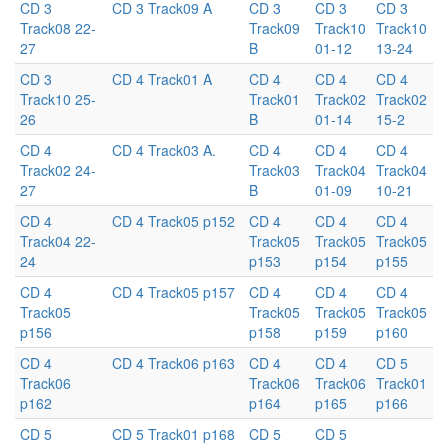
CD 3
CD 3 Track09 A
CD 3
CD 3
CD 3
Track08 22-
Track09
Track10
Track10
27
B
01-12
13-24
CD 3
CD 4 Track01 A
CD 4
CD 4
CD 4
Track10 25-
Track01
Track02
Track02
26
B
01-14
15-2
CD 4
CD 4 Track03 A.
CD 4
CD 4
CD 4
Track02 24-
Track03
Track04
Track04
27
B
01-09
10-21
CD 4
CD 4 Track05 p152
CD 4
CD 4
CD 4
Track04 22-
Track05
Track05
Track05
24
p153
p154
p155
CD 4
CD 4 Track05 p157
CD 4
CD 4
CD 4
Track05
Track05
Track05
Track05
p156
p158
p159
p160
CD 4
CD 4 Track06 p163
CD 4
CD 4
CD 5
Track06
Track06
Track06
Track01
p162
p164
p165
p166
CD 5
CD 5 Track01 p168
CD 5
CD 5