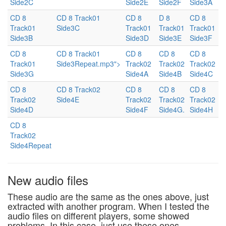
Side2C
Side2E
Side2F
Side3A
CD 8
CD 8 Track01
CD 8
D 8
CD 8
Track01
Side3C
Track01
Track01
Track01
Side3B
Side3D
Side3E
Side3F
CD 8
CD 8 Track01
CD 8
CD 8
CD 8
Track01
Side3Repeat.mp3">
Track02
Track02
Track02
Side3G
Side4A
Side4B
Side4C
CD 8
CD 8 Track02
CD 8
CD 8
CD 8
Track02
Side4E
Track02
Track02
Track02
Side4D
Side4F
Side4G.
Side4H
CD 8
Track02
Side4Repeat
New audio files
These audio are the same as the ones above, just
extracted with another program. When I tested the
audio files on different players, some showed
problems. In this case, just use these ones.