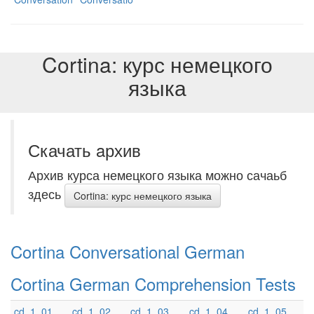
Cortina: курс немецкого
языка
Скачать aрхив
Архив курса немецкого языка можно сачаьб
здесь
Cortina: курс немецкого языка
Cortina Conversational German
Cortina German Comprehension Tests
cd_1_01
cd_1_02
cd_1_03
cd_1_04
cd_1_05