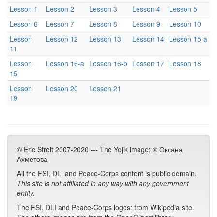
Lesson 1
Lesson 2
Lesson 3
Lesson 4
Lesson 5
Lesson 6
Lesson 7
Lesson 8
Lesson 9
Lesson 10
Lesson
Lesson 12
Lesson 13
Lesson 14
Lesson 15-a
11
Lesson
Lesson 16-a
Lesson 16-b
Lesson 17
Lesson 18
15
Lesson
Lesson 20
Lesson 21
19
© Eric Streit 2007-2020 --- The Yojik image: © Оксана
Ахметова
All the FSI, DLI and Peace-Corps content is public domain.
This site is not affiliated in any way with any government
entity.
The FSI, DLI and Peace-Corps logos: from Wikipedia site.