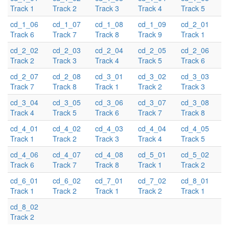
Track 1
Track 2
Track 3
Track 4
Track 5
cd_1_06
cd_1_07
cd_1_08
cd_1_09
cd_2_01
Track 6
Track 7
Track 8
Track 9
Track 1
cd_2_02
cd_2_03
cd_2_04
cd_2_05
cd_2_06
Track 2
Track 3
Track 4
Track 5
Track 6
cd_2_07
cd_2_08
cd_3_01
cd_3_02
cd_3_03
Track 7
Track 8
Track 1
Track 2
Track 3
cd_3_04
cd_3_05
cd_3_06
cd_3_07
cd_3_08
Track 4
Track 5
Track 6
Track 7
Track 8
cd_4_01
cd_4_02
cd_4_03
cd_4_04
cd_4_05
Track 1
Track 2
Track 3
Track 4
Track 5
cd_4_06
cd_4_07
cd_4_08
cd_5_01
cd_5_02
Track 6
Track 7
Track 8
Track 1
Track 2
cd_6_01
cd_6_02
cd_7_01
cd_7_02
cd_8_01
Track 1
Track 2
Track 1
Track 2
Track 1
cd_8_02
Track 2