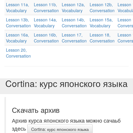
Lesson 11a,
Lesson 11b,
Lesson 12a,
Lesson 12b,
Lesson 
Vocabulary
Conversation
Vocabulary
Conversation
Vocabul
Lesson 13b,
Lesson 14a,
Lesson 14b,
Lesson 15a,
Lesson 
Conversation
Vocabulary
Conversation
Vocabulary
Convers
Lesson 16a,
Lesson 16b,
Lesson 17,
Lesson 18,
Lesson 
Vocabulary
Conversation
Conversation
Conversation
Convers
Lesson 20,
Conversation
Cortina: курс японского языка
Скачать aрхив
Архив курса японского языка можно сачаьб
здесь
Cortina: курс японского языка