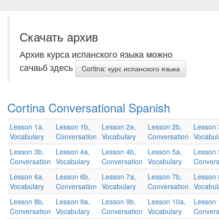
Скачать aрхив
Архив курса испанского языка можно
сачаьб здесь
Cortina: курс испанского языка
Cortina Conversational Spanish
Lesson 1a,
Lesson 1b,
Lesson 2a,
Lesson 2b,
Lesson 
Vocabulary
Conversation
Vocabulary
Conversation
Vocabul
Lesson 3b,
Lesson 4a,
Lesson 4b,
Lesson 5a,
Lesson 
Conversation
Vocabulary
Conversation
Vocabulary
Convers
Lesson 6a,
Lesson 6b,
Lesson 7a,
Lesson 7b,
Lesson 
Vocabulary
Conversation
Vocabulary
Conversation
Vocabul
Lesson 8b,
Lesson 9a,
Lesson 9b,
Lesson 10a,
Lesson 
Conversation
Vocabulary
Conversation
Vocabulary
Convers